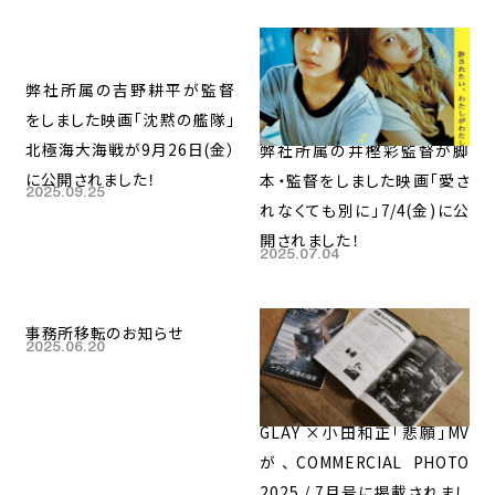
弊社所属の吉野耕平が監督
をしました映画「沈黙の艦隊」
北極海大海戦が9月26日(金）
弊社所属の井樫彩監督が脚
に公開されました！
本・監督をしました映画「愛さ
2025.09.25
れなくても別に」7/4(金)に公
開されました！
2025.07.04
事務所移転のお知らせ
2025.06.20
GLAY ×小田和正「悲願」MV
が、COMMERCIAL PHOTO
2025 / 7月号に掲載されまし