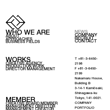
WHO WE ARE
NEWS
COMPANY
ABOUT
RECRUIT
APPROACHES
CONTACT
BUSINESS FIELDS
WORKS
T
+81-3-6450-
CREATIVE AGENCY
2198
PRODUCTION WORK
F +81-3-6450-
DIRECTOR MANAGEMENT
2199
Nakamaru House,
Building B
3-14-1 Kamiōsaki,
Shinagawa-ku
Tokyo, 141-0021.
MEMBER
COMPANY
CREATIVE BOARD MEMBER
MANAGEMENT DIRECTOR
PORTFOLIO
MANAGEMENT CREATOR