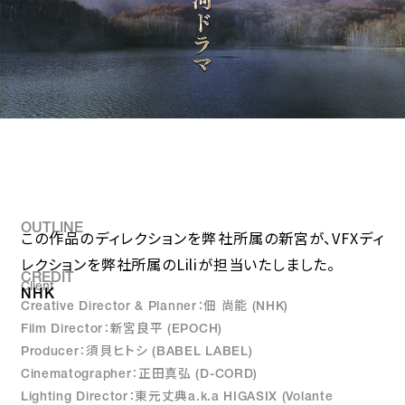
OUTLINE
この作品のディレクションを弊社所属の新宮が、VFXディ
レクションを弊社所属のLiliが担当いたしました。
CREDIT
Client
NHK
Creative Director & Planner：佃 尚能 (NHK)
Film Director：新宮良平 (EPOCH)
Producer：須貝ヒトシ (BABEL LABEL)
Cinematographer：正田真弘 (D-CORD)
Lighting Director：東元丈典a.k.a HIGASIX (Volante