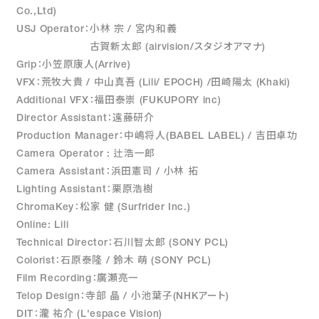
Co.,Ltd)
USJ Operator：小林 宗 / 宮内和義
古賀新太郎 (airvision/スタジオアマナ)
Grip：小笠原康人(Arrive)
VFX：荒牧大貴 / 中山真吾 (Lili/ EPOCH) /田崎陽太 (Khaki)
Additional VFX：福田泰崇 (FUKUPORY inc)
Director Assistant：遠藤研介
Production Manager：中嶋将人(BABEL LABEL) / 吉田卓功
Camera Operator : 辻浩一郎
Camera Assistant：浜田憲司 / 小林 拓
Lighting Assistant：栗原浩樹
ChromaKey：松家 健 (Surfrider Inc.)
Online: Lili
Technical Director：石川智太郎 (SONY PCL)
Colorist：石原泰隆 / 鈴木 萌 (SONY PCL)
Film Recording：廣瀬亮一
Telop Design：寺部 晶 / 小池葉子(NHKアート)
DIT：瀧 祐介 (L'espace Vision)