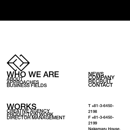
WHO WE ARE
NEWS
COMPANY
ABOUT
RECRUIT
APPROACHES
CONTACT
BUSINESS FIELDS
WORKS
T
+81-3-6450-
CREATIVE AGENCY
2198
PRODUCTION WORK
F +81-3-6450-
DIRECTOR MANAGEMENT
2199
Nakamaru House,